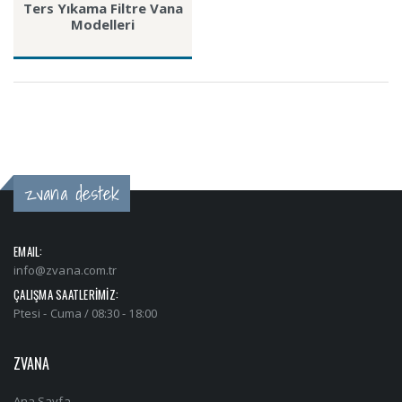
Ters Yıkama Filtre Vana
Modelleri
zvana destek
EMAIL:
info@zvana.com.tr
ÇALIŞMA SAATLERİMİZ:
Ptesi - Cuma / 08:30 - 18:00
ZVANA
Ana Sayfa