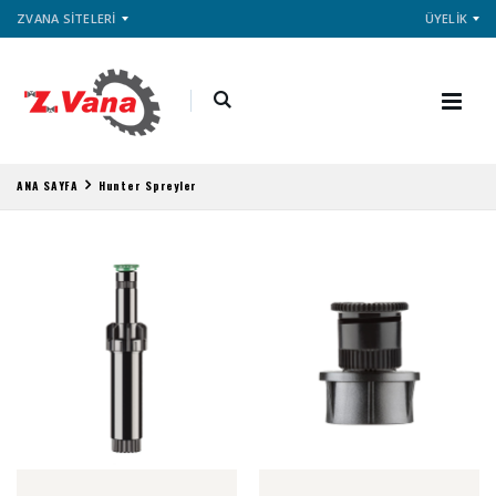
ZVANA SİTELERİ
ÜYELİK
ANA SAYFA
Hunter Spreyler