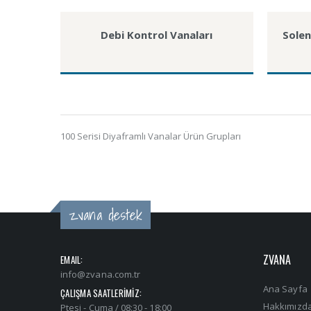
Debi Kontrol Vanaları
Solen
100 Serisi Diyaframlı Vanalar Ürün Grupları
zvana destek
ZVANA
EMAIL:
info@zvana.com.tr
Ana Sayfa
ÇALIŞMA SAATLERİMİZ:
Hakkımızd
Ptesi - Cuma / 08:30 - 18:00