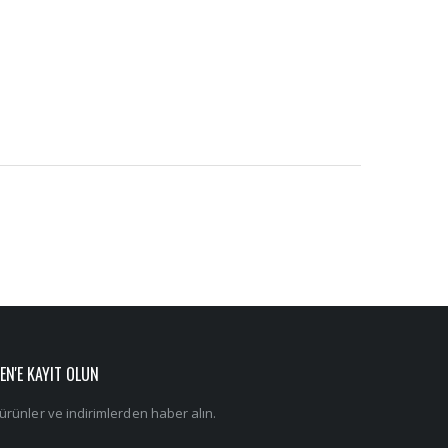
EN'E KAYIT OLUN
ürünler ve indirimlerden haber alın.