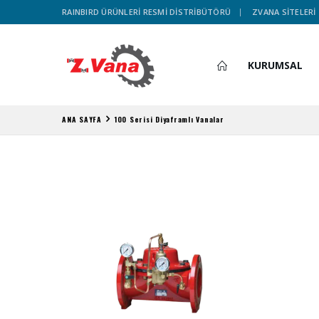
RAINBIRD ÜRÜNLERİ RESMİ DİSTRİBÜTÖRÜ
ZVANA SİTELERİ
KURUMSAL
ANA SAYFA
100 Serisi Diyaframlı Vanalar