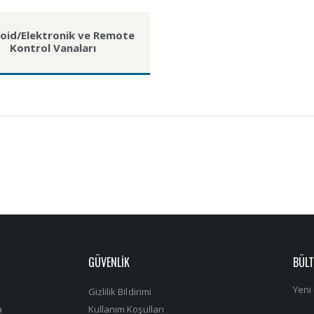
oid/Elektronik ve Remote
Kontrol Vanaları
GÜVENLİK
BÜLT
Yeni 
Gizlilik Bildirimi
a
Kullanım Koşulları